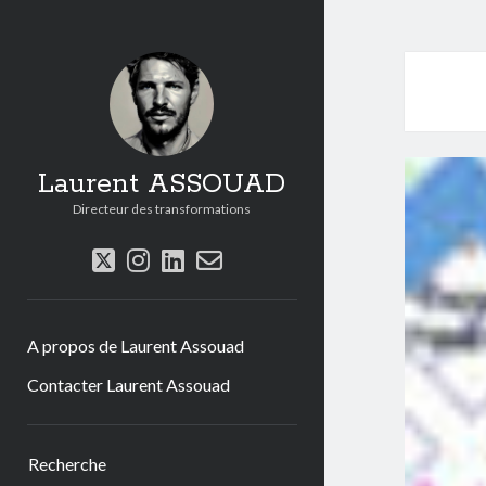
Laurent ASSOUAD
Directeur des transformations
twitter
instagram
linkedin
email-
form
A propos de Laurent Assouad
Contacter Laurent Assouad
Sidebar
Recherche