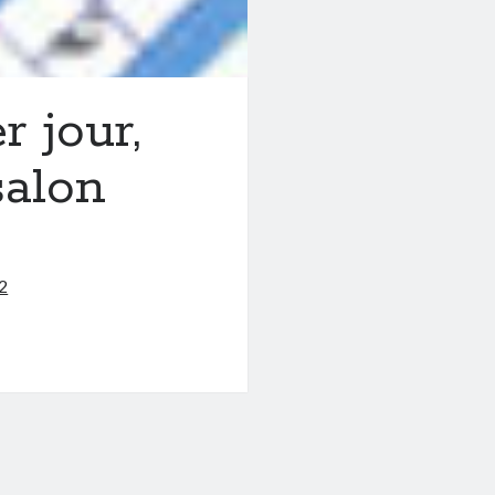
 jour,
salon
2