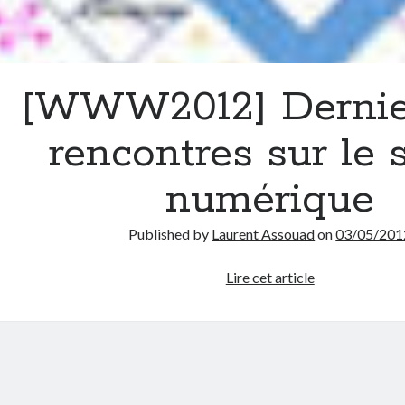
[WWW2012] Dernier
rencontres sur le 
numérique
Published by
Laurent Assouad
on
03/05/201
[WWW2012]
Lire cet article
Dernier
jour,
rencontres
sur
le