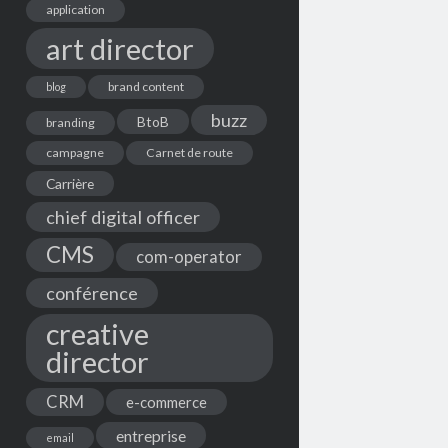
application
art director
brand content
blog
buzz
BtoB
branding
campagne
Carnet de route
Carrière
chief digital officer
CMS
com-operator
conférence
creative
director
CRM
e-commerce
entreprise
email