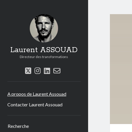
Laurent ASSOUAD
Directeur des transformations
twitter
instagram
linkedin
email-
form
A propos de Laurent Assouad
Contacter Laurent Assouad
Sidebar
Recherche