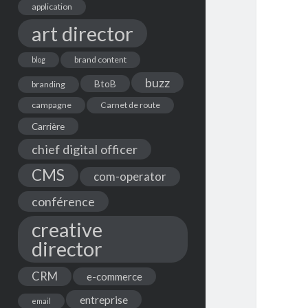
application
art director
brand content
blog
buzz
BtoB
branding
campagne
Carnet de route
Carrière
chief digital officer
CMS
com-operator
conférence
creative
director
CRM
e-commerce
entreprise
email