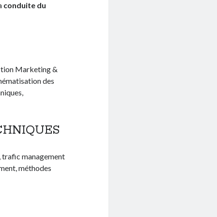
la
conduite du
ction Marketing &
chématisation des
niques,
CHNIQUES
 trafic management
ement, méthodes