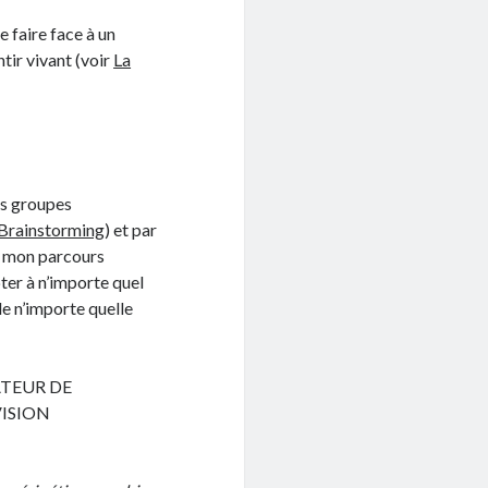
e faire face à un
tir vivant (voir
La
ds groupes
Brainstorming
) et par
, mon parcours
er à n’importe quel
e n’importe quelle
ATEUR DE
ISION