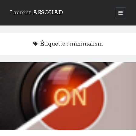
Laurent ASSOUAD
open
primary
Sidebar
menu
Recherche
Search
Étiquette :
minimalism
Catégories
Catégories
Archives
Archives