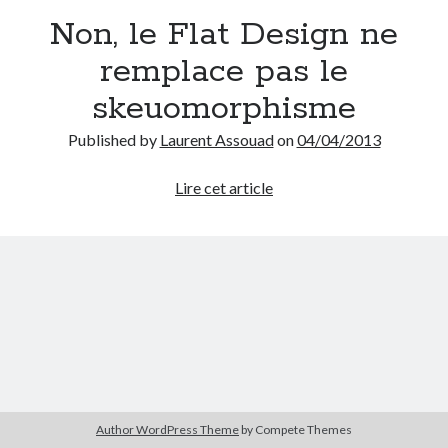
Non, le Flat Design ne
Tags
remplace pas le
Advertising
skeuomorphisme
application
art director
Published by
Laurent Assouad
on
04/04/2013
brand content
blog
buzz
BtoB
branding
campagne
Non,
Lire cet article
le
Carrière
Carnet de route
Flat
CMS
chief digital officer
Design
ne
conférence
com-operator
remplace
creative director
pas
CRM
le
entreprise
e-commerce
ePub
email
skeuomorphisme
flash
jeu
flasheur
event
Author WordPress Theme
by Compete Themes