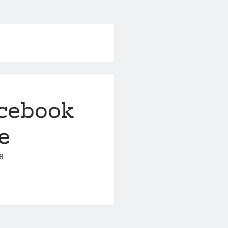
acebook
e
8