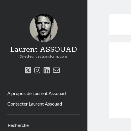
Laurent ASSOUAD
Directeur des transformations
twitter
instagram
linkedin
email-
form
A propos de Laurent Assouad
Contacter Laurent Assouad
Sidebar
Recherche