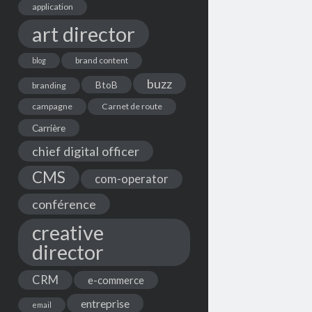
application
art director
brand content
blog
buzz
BtoB
branding
campagne
Carnet de route
Carrière
chief digital officer
CMS
com-operator
conférence
creative
director
CRM
e-commerce
entreprise
email