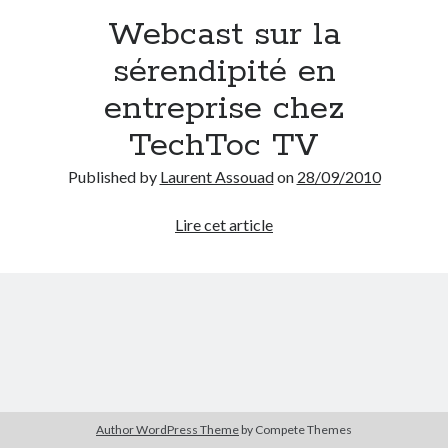
Webcast sur la
Tags
sérendipité en
Advertising
entreprise chez
application
art director
TechToc TV
brand content
blog
buzz
Published by
Laurent Assouad
on
28/09/2010
BtoB
branding
campagne
Carrière
Carnet de route
Webcast
Lire cet article
CMS
chief digital officer
sur
la
conférence
com-operator
sérendipité
creative director
en
CRM
entreprise
entreprise
e-commerce
chez
ePub
email
TechToc
flash
jeu
flasheur
event
TV
Author WordPress Theme
by Compete Themes