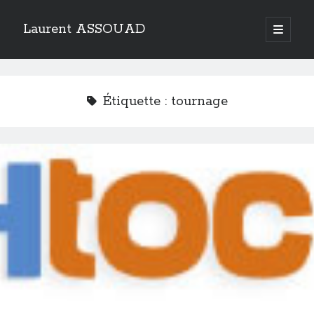
Laurent ASSOUAD
open
primary
Sidebar
menu
Recherche
Search
Étiquette :
tournage
Catégories
Catégories
Archives
Archives