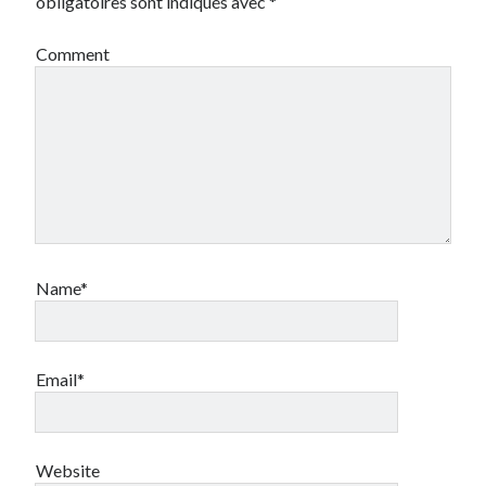
multilingues
perdu
obligatoires sont indiqués avec
*
organisation
Pitch
produit
photoréalisme
Comment
site-vitrine
projet
startup
tourisme
Stratégie
transformation digitale
ultratechnique
video
UX Design
veille
vision
Website
web 2.0
événement
Name*
Email*
Website