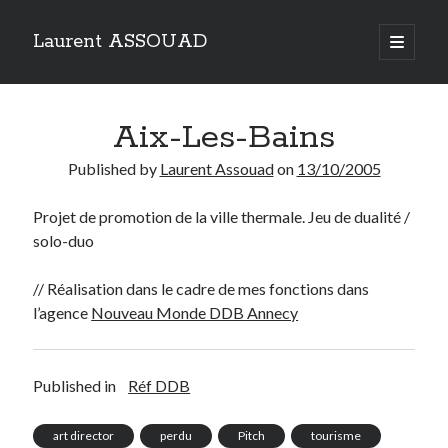
Laurent ASSOUAD
open
primary
Sidebar
menu
Recherche
Aix-Les-Bains
Search
Published by
Laurent Assouad
on
13/10/2005
Projet de promotion de la ville thermale. Jeu de dualité /
solo-duo
Catégories
// Réalisation dans le cadre de mes fonctions dans
Catégories
l’agence
Nouveau Monde DDB Annecy
Archives
Published in
Réf DDB
Archives
art director
perdu
Pitch
tourisme