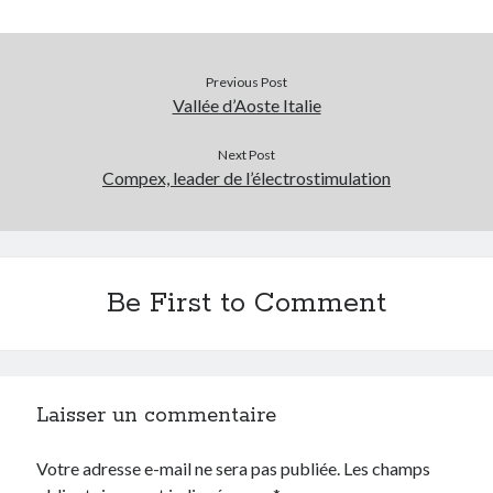
Tags
Previous Post
Advertising
Vallée d’Aoste Italie
application
art director
Next Post
brand content
blog
Compex, leader de l’électrostimulation
buzz
BtoB
branding
campagne
Carrière
Carnet de route
CMS
chief digital officer
Be First to Comment
conférence
com-operator
creative director
CRM
entreprise
e-commerce
ePub
email
Laisser un commentaire
flash
jeu
flasheur
event
Votre adresse e-mail ne sera pas publiée.
Les champs