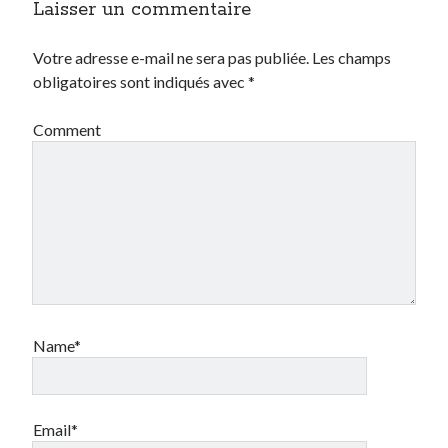
multilingues
perdu
organisation
Laisser un commentaire
Pitch
produit
photoréalisme
Votre adresse e-mail ne sera pas publiée.
Les champs
site-vitrine
projet
startup
obligatoires sont indiqués avec
*
tourisme
Stratégie
Comment
transformation digitale
ultratechnique
video
UX Design
veille
vision
Website
web 2.0
événement
Name*
Email*