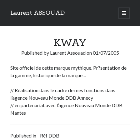
Laurent ASSOUAD
open
primary
Sidebar
menu
Recherche
KWAY
Search
Published by
Laurent Assouad
on
01/07/2005
Site officiel de cette marque mythique. Pr?sentation de
la gamme, historique de la marque…
Catégories
// Réalisation dans le cadre de mes fonctions dans
Catégories
l’agence
Nouveau Monde DDB Annecy
// en partenariat avec l’agence Nouveau Monde DDB
Nantes
Archives
Archives
Published in
Réf DDB