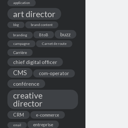
application
art director
brand content
blog
buzz
BtoB
branding
campagne
Carnet de route
Carrière
chief digital officer
CMS
com-operator
conférence
creative
director
CRM
e-commerce
entreprise
email