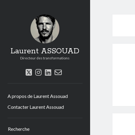
Laurent ASSOUAD
Directeur des transformations
twitter
instagram
linkedin
email-
form
A propos de Laurent Assouad
Contacter Laurent Assouad
Sidebar
Recherche