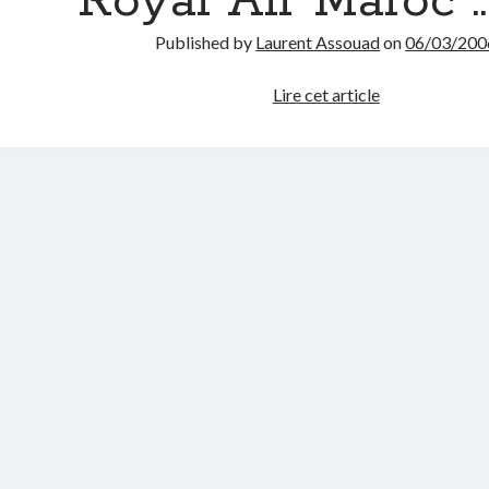
Royal Air Maroc ::
Published by
Laurent Assouad
on
06/03/200
Royal
Lire cet article
Air
Maroc
::
Jeu