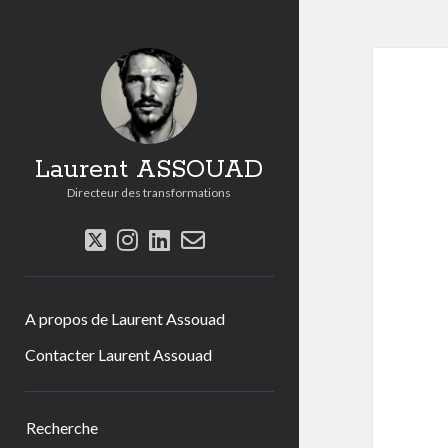
Laurent ASSOUAD
Directeur des transformations
twitter
instagram
linkedin
email-
form
A propos de Laurent Assouad
Contacter Laurent Assouad
Sidebar
Recherche