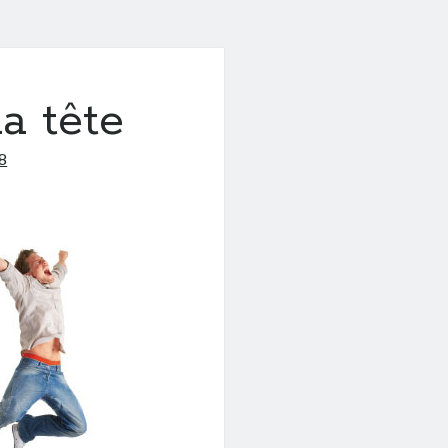
a tête
8