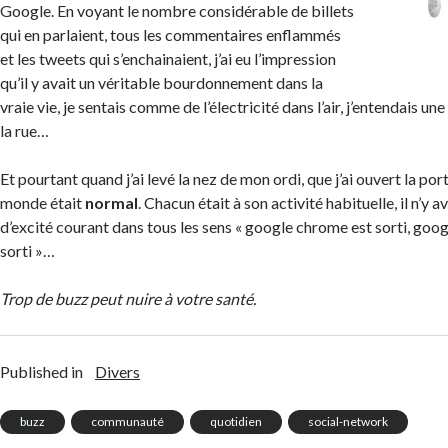
Google. En voyant le nombre considérable de billets
qui en parlaient, tous les commentaires enflammés
et les tweets qui s’enchainaient, j’ai eu l’impression
qu’il y avait un véritable bourdonnement dans la
vraie vie, je sentais comme de l’électricité dans l’air, j’entendais 
la rue…
Et pourtant quand j’ai levé la nez de mon ordi, que j’ai ouvert la po
monde était
normal
. Chacun était à son activité habituelle, il n’y a
d’excité courant dans tous les sens « google chrome est sorti, goo
sorti »…
Trop de buzz peut nuire à votre santé.
Published in
Divers
buzz
communauté
quotidien
social-network