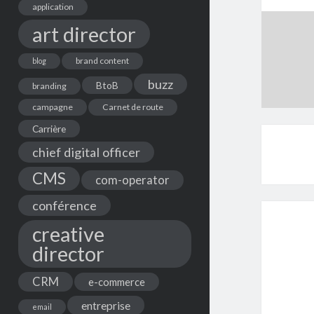
application
art director
brand content
blog
buzz
BtoB
branding
campagne
Carnet de route
Carrière
chief digital officer
CMS
com-operator
conférence
creative
director
CRM
e-commerce
entreprise
email