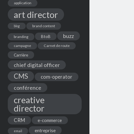
application
art director
brand content
blog
buzz
BtoB
branding
campagne
Carnet de route
Carrière
chief digital officer
CMS
com-operator
conférence
creative
director
CRM
e-commerce
entreprise
email