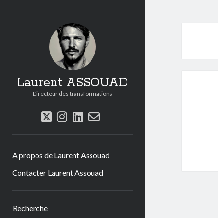
Laurent ASSOUAD
Directeur des transformations
twitter
instagram
linkedin
email-
form
A propos de Laurent Assouad
Contacter Laurent Assouad
Sidebar
Recherche