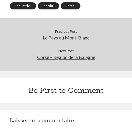
industrie
perdu
Pitch
Tags
Advertising
application
Previous Post
Le Pays du Mont-Blanc
art director
brand content
blog
Next Post
buzz
BtoB
branding
campagne
Corse – Région de la Balagne
Carrière
Carnet de route
CMS
chief digital officer
conférence
com-operator
Be First to Comment
creative director
CRM
entreprise
e-commerce
ePub
email
flash
jeu
flasheur
Laisser un commentaire
event