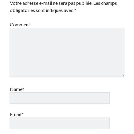
multilingues
perdu
organisation
Votre adresse e-mail ne sera pas publiée.
Les champs
obligatoires sont indiqués avec
*
Pitch
produit
photoréalisme
site-vitrine
projet
startup
Comment
tourisme
Stratégie
transformation digitale
ultratechnique
video
UX Design
veille
vision
Website
web 2.0
événement
Name*
Email*