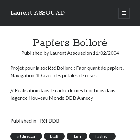
Laurent ASSOUAD
open
primary
Sidebar
menu
Recherche
Papiers Bolloré
Search
Published by
Laurent Assouad
on
11/02/2004
Projet pour la société Bolloré : Fabriquant de papiers.
Navigation 3D avec des pétales de roses…
Catégories
// Réalisation dans le cadre de mes fonctions dans
Catégories
l’agence
Nouveau Monde DDB Annecy
Archives
Published in
Réf DDB
Archives
art director
BtoB
flash
flasheur