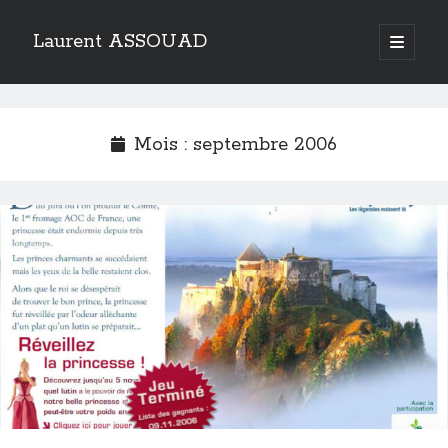
Laurent ASSOUAD
open
primary
Sidebar
menu
Recherche
Search
Mois :
septembre 2006
Catégories
Catégories
Archives
Archives