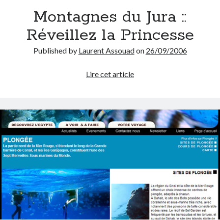
Montagnes du Jura ::
Tags
Réveillez la Princesse
Advertising
application
Published by
Laurent Assouad
on
26/09/2006
art director
brand content
blog
Montagnes
Lire cet article
du
buzz
BtoB
branding
campagne
Jura
Carrière
Carnet de route
::
CMS
Réveillez
chief digital officer
la
conférence
com-operator
Princesse
creative director
CRM
entreprise
e-commerce
ePub
email
flash
jeu
flasheur
event