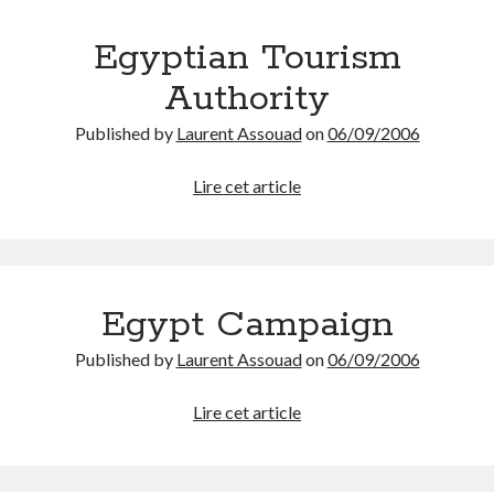
multilingues
perdu
organisation
Pitch
produit
photoréalisme
Egyptian Tourism
site-vitrine
projet
Authority
startup
tourisme
Stratégie
Published by
Laurent Assouad
on
06/09/2006
transformation digitale
ultratechnique
Egyptian
Lire cet article
video
Tourism
UX Design
veille
vision
Authority
Website
web 2.0
événement
Egypt Campaign
Published by
Laurent Assouad
on
06/09/2006
Egypt
Lire cet article
Campaign