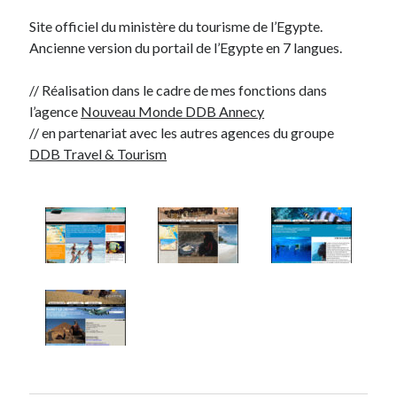
Site officiel du ministère du tourisme de l’Egypte.
Tags
Ancienne version du portail de l’Egypte en 7 langues.
Advertising
application
// Réalisation dans le cadre de mes fonctions dans
l’agence
Nouveau Monde DDB Annecy
art director
brand content
blog
// en partenariat avec les autres agences du groupe
DDB Travel & Tourism
buzz
BtoB
branding
campagne
Carrière
Carnet de route
CMS
chief digital officer
conférence
com-operator
creative director
CRM
entreprise
e-commerce
ePub
email
flash
jeu
flasheur
event