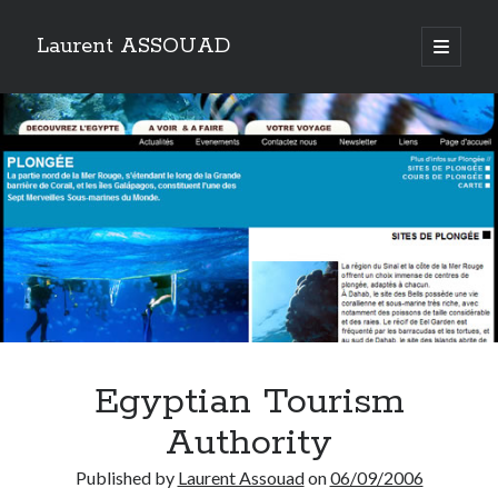
Laurent ASSOUAD
open
primary
Sidebar
menu
Recherche
Search
Catégories
Catégories
Egyptian Tourism
Archives
Authority
Archives
Published by
Laurent Assouad
on
06/09/2006