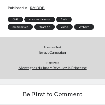
multilingues
perdu
organisation
Published in
Réf DDB
Pitch
produit
photoréalisme
site-vitrine
projet
startup
CMS
creative director
flash
tourisme
Stratégie
multilingues
Stratégie
video
Website
transformation digitale
ultratechnique
video
UX Design
veille
vision
Previous Post
Egypt Campaign
Website
web 2.0
événement
Next Post
Montagnes du Jura :: Réveillez la Princesse
Be First to Comment