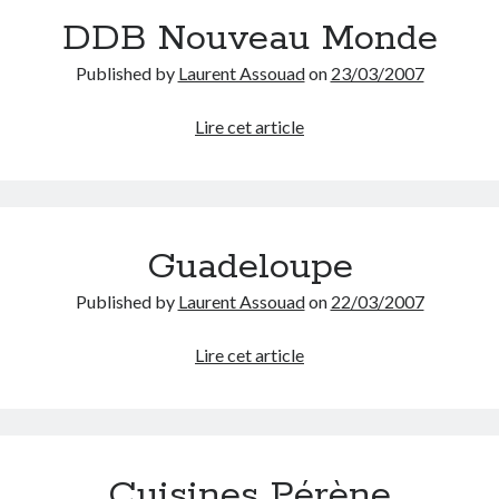
DDB Nouveau Monde
Tags
Published by
Laurent Assouad
on
23/03/2007
Advertising
application
DDB
Lire cet article
art director
Nouveau
brand content
blog
Monde
buzz
BtoB
branding
campagne
Carrière
Carnet de route
Guadeloupe
CMS
chief digital officer
Published by
Laurent Assouad
on
22/03/2007
conférence
com-operator
Guadeloupe
creative director
Lire cet article
CRM
entreprise
e-commerce
ePub
email
flash
jeu
flasheur
event
Cuisines Pérène