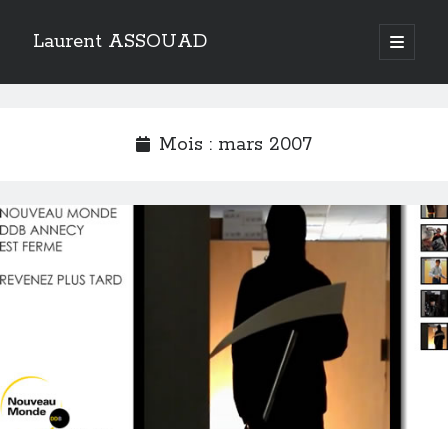
Laurent ASSOUAD
open
primary
Sidebar
menu
Recherche
Search
Mois :
mars 2007
Catégories
Catégories
Archives
Archives