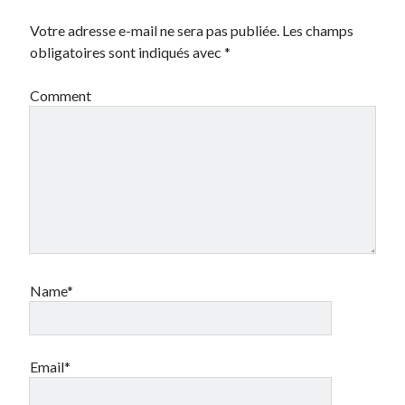
multilingues
perdu
organisation
Votre adresse e-mail ne sera pas publiée.
Les champs
Pitch
produit
photoréalisme
obligatoires sont indiqués avec
*
site-vitrine
projet
startup
Comment
tourisme
Stratégie
transformation digitale
ultratechnique
video
UX Design
veille
vision
Website
web 2.0
événement
Name*
Email*