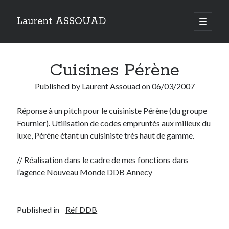
Laurent ASSOUAD
open
primary
Sidebar
menu
Recherche
Cuisines Pérène
Search
Published by
Laurent Assouad
on
06/03/2007
Réponse à un pitch pour le cuisiniste Pérène (du groupe
Fournier). Utilisation de codes empruntés aux milieux du
Catégories
luxe, Pérène étant un cuisiniste très haut de gamme.
Catégories
// Réalisation dans le cadre de mes fonctions dans
l’agence
Nouveau Monde DDB Annecy
Archives
Archives
Published in
Réf DDB