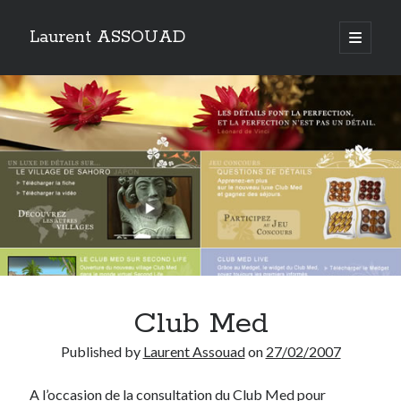
Laurent ASSOUAD
open
primary
Sidebar
menu
Recherche
Search
Catégories
Catégories
Club Med
Archives
Published by
Laurent Assouad
on
27/02/2007
Archives
A l’occasion de la consultation du Club Med pour