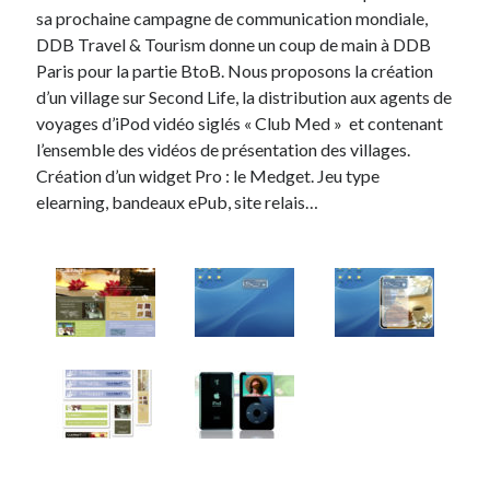
sa prochaine campagne de communication mondiale,
DDB Travel & Tourism donne un coup de main à DDB
Tags
Paris pour la partie BtoB. Nous proposons la création
Advertising
d’un village sur Second Life, la distribution aux agents de
application
voyages d’iPod vidéo siglés « Club Med » et contenant
art director
l’ensemble des vidéos de présentation des villages.
brand content
blog
Création d’un widget Pro : le Medget. Jeu type
buzz
BtoB
branding
campagne
elearning, bandeaux ePub, site relais…
Carrière
Carnet de route
CMS
chief digital officer
conférence
com-operator
creative director
CRM
entreprise
e-commerce
ePub
email
flash
jeu
flasheur
event