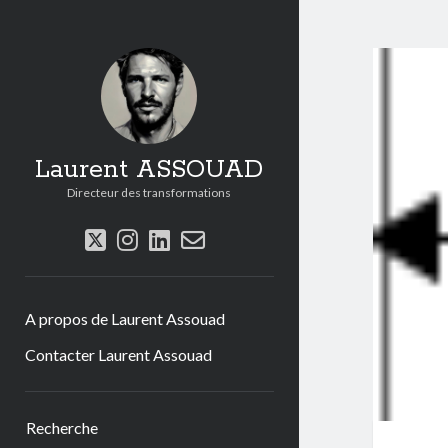
Laurent ASSOUAD
Directeur des transformations
twitter
instagram
linkedin
email-
form
A propos de Laurent Assouad
Contacter Laurent Assouad
Sidebar
Recherche