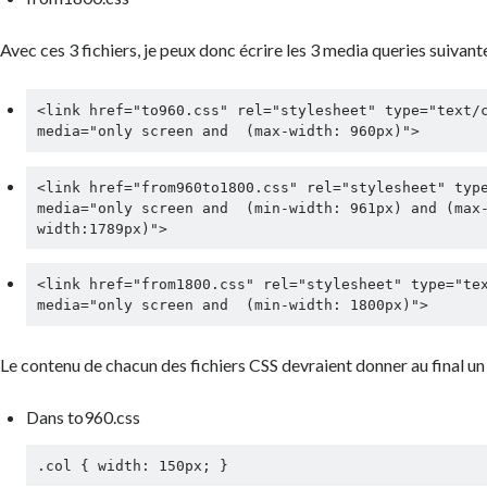
Avec ces 3 fichiers, je peux donc écrire les 3 media queries suivante
<link href="to960.css" rel="stylesheet" type="text/c
media="only screen and  (max-width: 960px)">
<link href="from960to1800.css" rel="stylesheet" type
media="only screen and  (min-width: 961px) and (max
width:1789px)">
<link href="from1800.css" rel="stylesheet" type="tex
media="only screen and  (min-width: 1800px)">
Le contenu de chacun des fichiers CSS devraient donner au final un
Dans
to960.css
.col { width: 150px; }