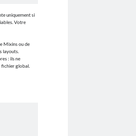
ante uniquement si
iables. Votre
de Mixins ou de
s layouts.
es : ils ne
 fichier global.