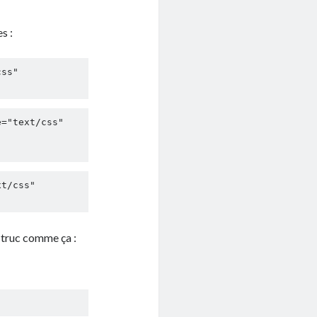
s :
ss" 

="text/css" 

-
t/css" 

 truc comme ça :