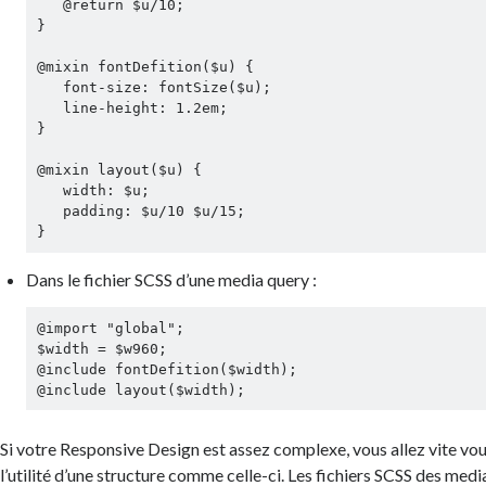
   @return $u/10;

}

@mixin fontDefition($u) {

   font-size: fontSize($u);

   line-height: 1.2em;

}

@mixin layout($u) {

   width: $u;

   padding: $u/10 $u/15;

Dans le fichier SCSS d’une media query :
@import "global";

$width = $w960;

@include fontDefition($width);

Si votre Responsive Design est assez complexe, vous allez vite v
l’utilité d’une structure comme celle-ci. Les fichiers SCSS des med