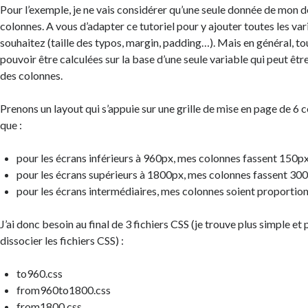
Pour l’exemple, je ne vais considérer qu’une seule donnée de mon de
colonnes. A vous d’adapter ce tutoriel pour y ajouter toutes les va
souhaitez (taille des typos, margin, padding…). Mais en général, t
pouvoir être calculées sur la base d’une seule variable qui peut êtr
des colonnes.
Prenons un layout qui s’appuie sur une grille de mise en page de 6 c
que :
pour les écrans inférieurs à 960px, mes colonnes fassent 150p
pour les écrans supérieurs à 1800px, mes colonnes fassent 30
pour les écrans intermédiaires, mes colonnes soient proportio
J’ai donc besoin au final de 3 fichiers CSS (je trouve plus simple et
dissocier les fichiers CSS) :
to960.css
from960to1800.css
from1800.css