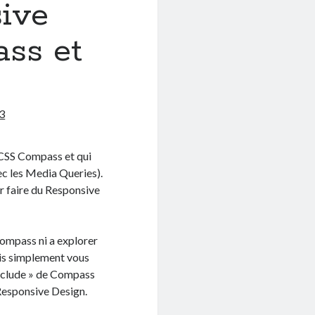
sive
ss et
3
 CSS Compass et qui
c les Media Queries).
 faire du Responsive
Compass ni a explorer
vais simplement vous
 include » de Compass
 Responsive Design.