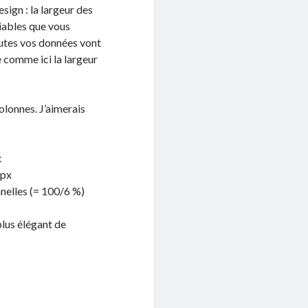
sign : la largeur des
riables que vous
outes vos données vont
e comme ici la largeur
olonnes. J’aimerais
x
0px
nnelles (= 100/6 %)
 plus élégant de