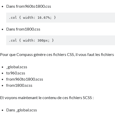
Dans
from960to1800.css
.col { width: 16.67%; }
Dans
from1800.css
.col { width: 300px; }
Pour que Compass génère ces fichiers CSS, il vous faut les fichiers 
_global.scss
to960.scss
from960to1800.scss
from1800.scss
Et voyons maintenant le contenu de ces fichiers SCSS :
Dans
_global.scss