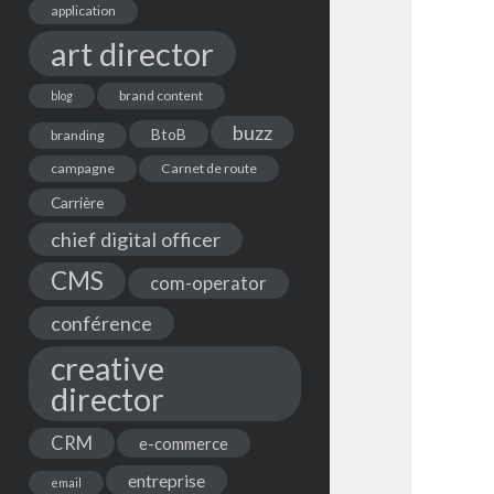
application
art director
brand content
blog
buzz
BtoB
branding
campagne
Carnet de route
Carrière
chief digital officer
CMS
com-operator
conférence
creative
director
CRM
e-commerce
entreprise
email