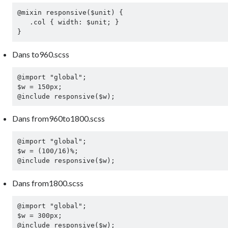
@mixin responsive($unit) {

   .col { width: $unit; }

}
Dans
to960.scss
@import "global";

$w = 150px;

@include responsive($w);
Dans
from960to1800.scss
@import "global";

$w = (100/16)%;

@include responsive($w);
Dans
from1800.scss
@import "global";

$w = 300px;

@include responsive($w);